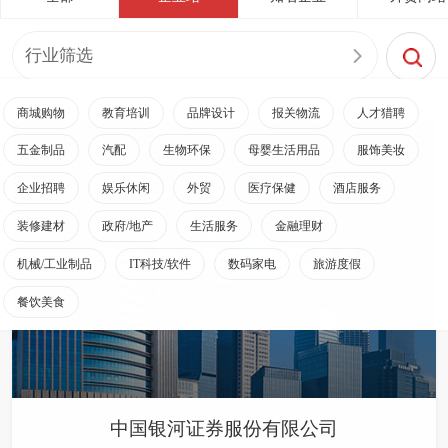
行业筛选
商城购物
教育培训
品牌设计
报关物流
人才猎聘
五金制品
汽配
生物环保
母婴生活用品
服饰美妆
企业招聘
娱乐休闲
外贸
医疗保健
酒店服务
装修建材
政府/地产
生活服务
金融理财
机械/工业制品
IT科技/软件
数码家电
旅游度假
餐饮美食
中国银河证券服份有限公司