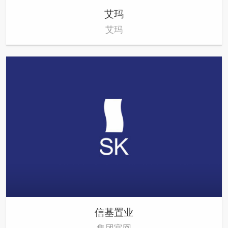
艾玛
艾玛
信基置业