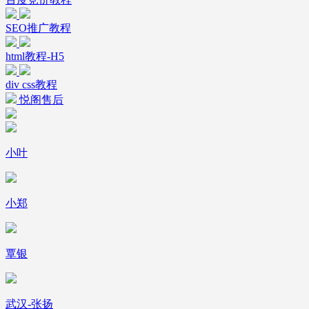
SEO推广教程
html教程-H5
div css教程
悦阁售后
小叶
小郑
覃银
武汉-张扬