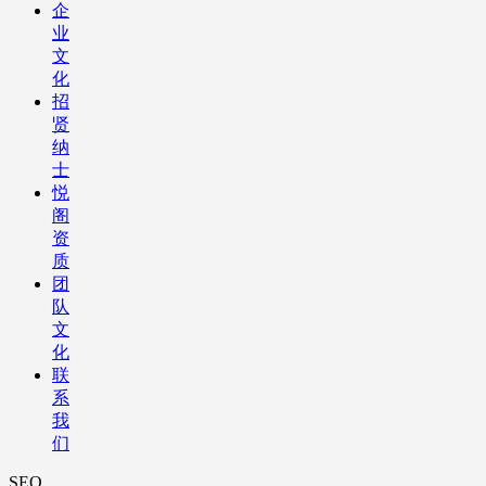
企
业
文
化
招
贤
纳
士
悦
阁
资
质
团
队
文
化
联
系
我
们
SEO