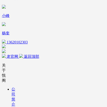
小峰
杨奎
13620102303
老官网
返回顶部
关
于
悦
阁
公
司
简
介