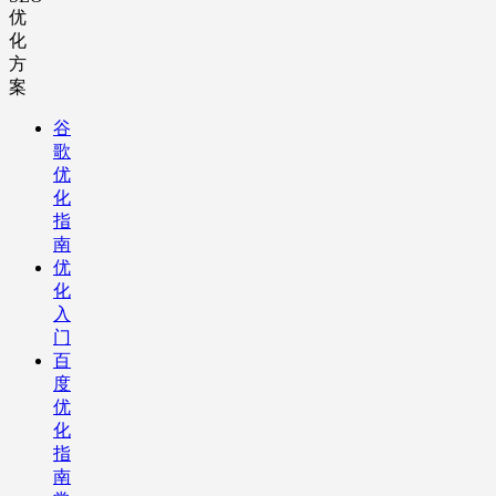
优
化
方
案
谷
歌
优
化
指
南
优
化
入
门
百
度
优
化
指
南