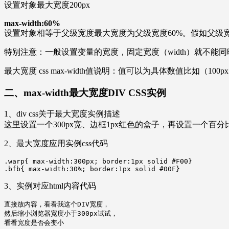
设置对象最大宽度200px
max-width:60%
设置对象相等于父级宽度最大宽度为父级宽度60%。假如父级宽度为20
特别注意：一般设置变量的宽度，固定宽度（width）就不能
最大宽度 css max-width值说明：值可以为具体数值比如（1
二、max-width最大宽度DIV CSS实例
1、div css关于最大宽度实例描述
这里设置一个300px宽、边框1px红色的盒子，再设置一个百分
2、最大宽度应用实例css代码
.warp{ max-width:300px; border:1px solid #F00}

.bfb{ max-width:30%; border:1px solid #00F}
3、实例对应html内容代码
直接放内容，看看我这个DIV宽度，

然后缩小浏览器宽度小于300px试试，

看看宽度是否会变小