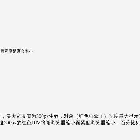
看看宽度是否会变小
0px时，最大宽度值为300px生效，对象（红色框盒子）宽度最大显
宽度300px的红色DIV将随浏览器缩小而紧贴浏览器缩小，百分比