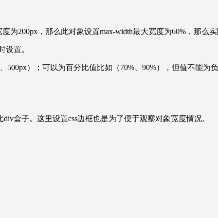
0px，那么此对象设置max-width最大宽度为60%，那么实际最大
同时设置。
00px、500px）；可以为百分比值比如（70%、90%），但值不
比div盒子。这里设置css边框也是为了便于观察对象宽度情况。