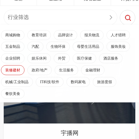
行业筛选
商城购物
教育培训
品牌设计
报关物流
人才猎聘
五金制品
汽配
生物环保
母婴生活用品
服饰美妆
企业招聘
娱乐休闲
外贸
医疗保健
酒店服务
装修建材
政府/地产
生活服务
金融理财
机械/工业制品
IT科技/软件
数码家电
旅游度假
餐饮美食
宇播网